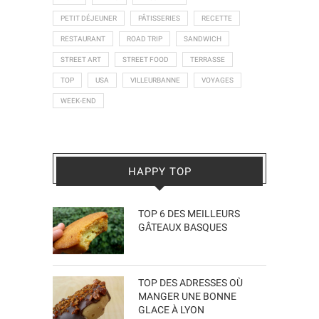
PETIT DÉJEUNER
PÂTISSERIES
RECETTE
RESTAURANT
ROAD TRIP
SANDWICH
STREET ART
STREET FOOD
TERRASSE
TOP
USA
VILLEURBANNE
VOYAGES
WEEK-END
HAPPY TOP
TOP 6 DES MEILLEURS
GÂTEAUX BASQUES
TOP DES ADRESSES OÙ
MANGER UNE BONNE
GLACE À LYON