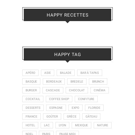
HAPPY RECETTES
HAPPY TAG
APÉRO
ASIE
BALADE
BAR À TAPAS
BASQUE
BORDEAUX
BREDELE
BRUNCH
BURGER
CASCADE
CHOCOLAT
CINÉMA
COCKTAIL
COFFEE SHOP
CONFITURE
DESSERTS
ESPAGNE
EXPO
FLORIDE
FRANCE
GOÛTER
GRÈCE
GÂTEAU
HOTEL
LAC
LYON
MEXIQUE
NATURE
NOEL
PARIS
PAUSE MIDI