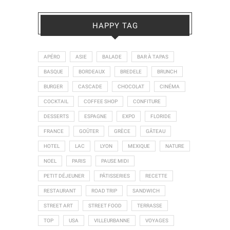
HAPPY TAG
APÉRO
ASIE
BALADE
BAR À TAPAS
BASQUE
BORDEAUX
BREDELE
BRUNCH
BURGER
CASCADE
CHOCOLAT
CINÉMA
COCKTAIL
COFFEE SHOP
CONFITURE
DESSERTS
ESPAGNE
EXPO
FLORIDE
FRANCE
GOÛTER
GRÈCE
GÂTEAU
HOTEL
LAC
LYON
MEXIQUE
NATURE
NOEL
PARIS
PAUSE MIDI
PETIT DÉJEUNER
PÂTISSERIES
RECETTE
RESTAURANT
ROAD TRIP
SANDWICH
STREET ART
STREET FOOD
TERRASSE
TOP
USA
VILLEURBANNE
VOYAGES