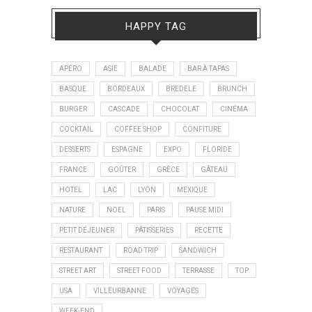
HAPPY TAG
APÉRO
ASIE
BALADE
BAR À TAPAS
BASQUE
BORDEAUX
BREDELE
BRUNCH
BURGER
CASCADE
CHOCOLAT
CINÉMA
COCKTAIL
COFFEE SHOP
CONFITURE
DESSERTS
ESPAGNE
EXPO
FLORIDE
FRANCE
GOÛTER
GRÈCE
GÂTEAU
HOTEL
LAC
LYON
MEXIQUE
NATURE
NOEL
PARIS
PAUSE MIDI
PETIT DÉJEUNER
PÂTISSERIES
RECETTE
RESTAURANT
ROAD TRIP
SANDWICH
STREET ART
STREET FOOD
TERRASSE
TOP
USA
VILLEURBANNE
VOYAGES
WEEK-END