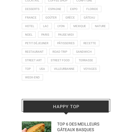
COCKTAIL
COFFEE SHOP
CONFITURE
DESSERTS
ESPAGNE
EXPO
FLORIDE
FRANCE
GOÛTER
GRÈCE
GÂTEAU
HOTEL
LAC
LYON
MEXIQUE
NATURE
NOEL
PARIS
PAUSE MIDI
PETIT DÉJEUNER
PÂTISSERIES
RECETTE
RESTAURANT
ROAD TRIP
SANDWICH
STREET ART
STREET FOOD
TERRASSE
TOP
USA
VILLEURBANNE
VOYAGES
WEEK-END
HAPPY TOP
TOP 6 DES MEILLEURS
GÂTEAUX BASQUES