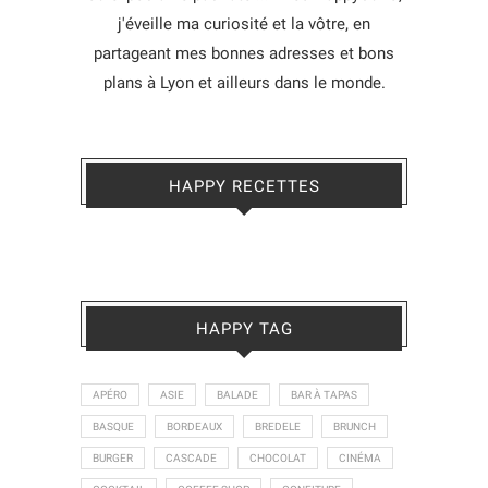
j'éveille ma curiosité et la vôtre, en
partageant mes bonnes adresses et bons
plans à Lyon et ailleurs dans le monde.
HAPPY RECETTES
HAPPY TAG
APÉRO
ASIE
BALADE
BAR À TAPAS
BASQUE
BORDEAUX
BREDELE
BRUNCH
BURGER
CASCADE
CHOCOLAT
CINÉMA