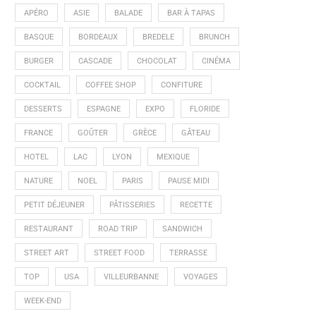
APÉRO
ASIE
BALADE
BAR À TAPAS
BASQUE
BORDEAUX
BREDELE
BRUNCH
BURGER
CASCADE
CHOCOLAT
CINÉMA
COCKTAIL
COFFEE SHOP
CONFITURE
DESSERTS
ESPAGNE
EXPO
FLORIDE
FRANCE
GOÛTER
GRÈCE
GÂTEAU
HOTEL
LAC
LYON
MEXIQUE
NATURE
NOEL
PARIS
PAUSE MIDI
PETIT DÉJEUNER
PÂTISSERIES
RECETTE
RESTAURANT
ROAD TRIP
SANDWICH
STREET ART
STREET FOOD
TERRASSE
TOP
USA
VILLEURBANNE
VOYAGES
WEEK-END