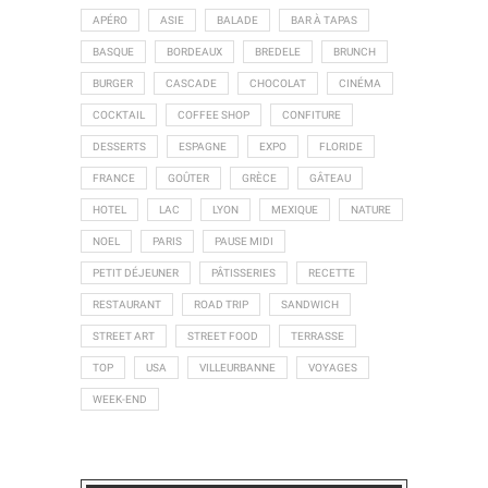
APÉRO
ASIE
BALADE
BAR À TAPAS
BASQUE
BORDEAUX
BREDELE
BRUNCH
BURGER
CASCADE
CHOCOLAT
CINÉMA
COCKTAIL
COFFEE SHOP
CONFITURE
DESSERTS
ESPAGNE
EXPO
FLORIDE
FRANCE
GOÛTER
GRÈCE
GÂTEAU
HOTEL
LAC
LYON
MEXIQUE
NATURE
NOEL
PARIS
PAUSE MIDI
PETIT DÉJEUNER
PÂTISSERIES
RECETTE
RESTAURANT
ROAD TRIP
SANDWICH
STREET ART
STREET FOOD
TERRASSE
TOP
USA
VILLEURBANNE
VOYAGES
WEEK-END