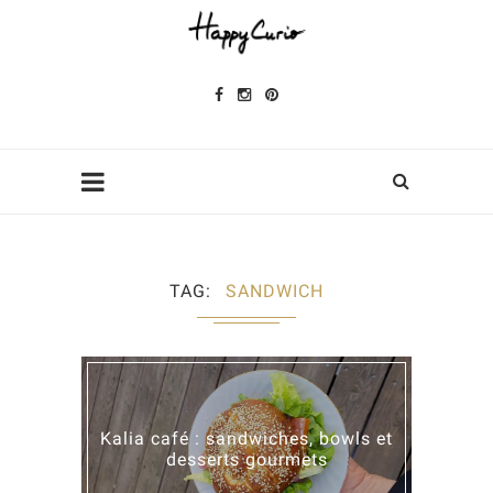
TAG
SANDWICH
Kalia café : sandwiches, bowls et
desserts gourmets