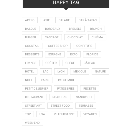
HAPPY TAG
APÉRO
ASIE
BALADE
BAR À TAPAS
BASQUE
BORDEAUX
BREDELE
BRUNCH
BURGER
CASCADE
CHOCOLAT
CINÉMA
COCKTAIL
COFFEE SHOP
CONFITURE
DESSERTS
ESPAGNE
EXPO
FLORIDE
FRANCE
GOÛTER
GRÈCE
GÂTEAU
HOTEL
LAC
LYON
MEXIQUE
NATURE
NOEL
PARIS
PAUSE MIDI
PETIT DÉJEUNER
PÂTISSERIES
RECETTE
RESTAURANT
ROAD TRIP
SANDWICH
STREET ART
STREET FOOD
TERRASSE
TOP
USA
VILLEURBANNE
VOYAGES
WEEK-END