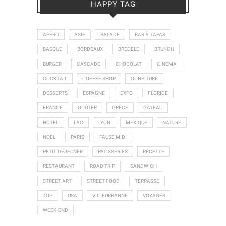
HAPPY TAG
APÉRO
ASIE
BALADE
BAR À TAPAS
BASQUE
BORDEAUX
BREDELE
BRUNCH
BURGER
CASCADE
CHOCOLAT
CINÉMA
COCKTAIL
COFFEE SHOP
CONFITURE
DESSERTS
ESPAGNE
EXPO
FLORIDE
FRANCE
GOÛTER
GRÈCE
GÂTEAU
HOTEL
LAC
LYON
MEXIQUE
NATURE
NOEL
PARIS
PAUSE MIDI
PETIT DÉJEUNER
PÂTISSERIES
RECETTE
RESTAURANT
ROAD TRIP
SANDWICH
STREET ART
STREET FOOD
TERRASSE
TOP
USA
VILLEURBANNE
VOYAGES
WEEK-END