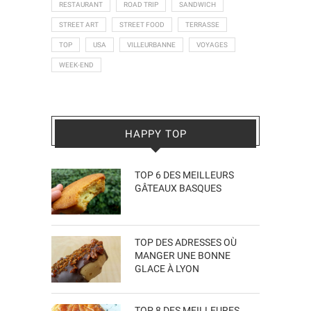
RESTAURANT
ROAD TRIP
SANDWICH
STREET ART
STREET FOOD
TERRASSE
TOP
USA
VILLEURBANNE
VOYAGES
WEEK-END
HAPPY TOP
TOP 6 DES MEILLEURS
GÂTEAUX BASQUES
TOP DES ADRESSES OÙ
MANGER UNE BONNE
GLACE À LYON
TOP 8 DES MEILLEURES