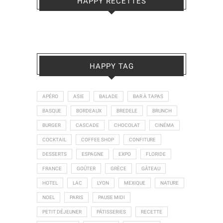
HAPPY RECETTES
HAPPY TAG
APÉRO
ASIE
BALADE
BAR À TAPAS
BASQUE
BORDEAUX
BREDELE
BRUNCH
BURGER
CASCADE
CHOCOLAT
CINÉMA
COCKTAIL
COFFEE SHOP
CONFITURE
DESSERTS
ESPAGNE
EXPO
FLORIDE
FRANCE
GOÛTER
GRÈCE
GÂTEAU
HOTEL
LAC
LYON
MEXIQUE
NATURE
NOEL
PARIS
PAUSE MIDI
PETIT DÉJEUNER
PÂTISSERIES
RECETTE