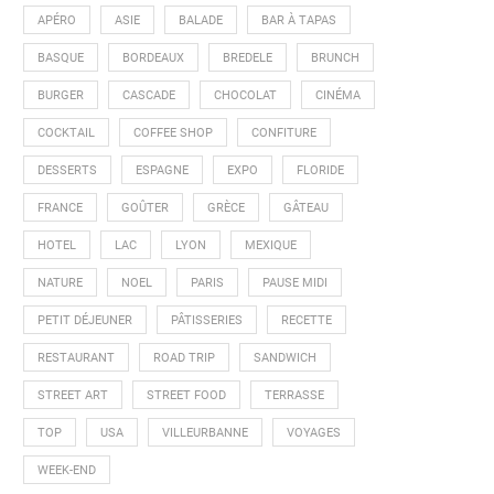
APÉRO
ASIE
BALADE
BAR À TAPAS
BASQUE
BORDEAUX
BREDELE
BRUNCH
BURGER
CASCADE
CHOCOLAT
CINÉMA
COCKTAIL
COFFEE SHOP
CONFITURE
DESSERTS
ESPAGNE
EXPO
FLORIDE
FRANCE
GOÛTER
GRÈCE
GÂTEAU
HOTEL
LAC
LYON
MEXIQUE
NATURE
NOEL
PARIS
PAUSE MIDI
PETIT DÉJEUNER
PÂTISSERIES
RECETTE
RESTAURANT
ROAD TRIP
SANDWICH
STREET ART
STREET FOOD
TERRASSE
TOP
USA
VILLEURBANNE
VOYAGES
WEEK-END