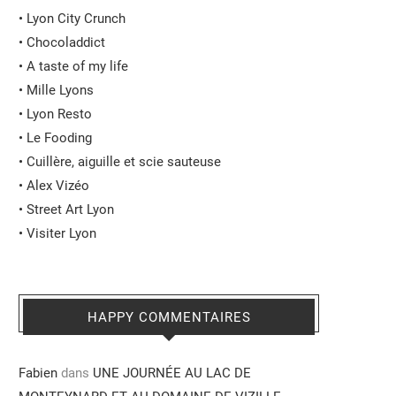
•
Lyon City Crunch
•
Chocoladdict
•
A taste of my life
•
Mille Lyons
•
Lyon Resto
•
Le Fooding
•
Cuillère, aiguille et scie sauteuse
•
Alex Vizéo
•
Street Art Lyon
•
Visiter Lyon
HAPPY COMMENTAIRES
Fabien
dans
UNE JOURNÉE AU LAC DE