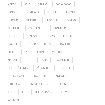
APÉRO
ASIE
BALADE
BAR À TAPAS
BASQUE
BORDEAUX
BREDELE
BRUNCH
BURGER
CASCADE
CHOCOLAT
CINÉMA
COCKTAIL
COFFEE SHOP
CONFITURE
DESSERTS
ESPAGNE
EXPO
FLORIDE
FRANCE
GOÛTER
GRÈCE
GÂTEAU
HOTEL
LAC
LYON
MEXIQUE
NATURE
NOEL
PARIS
PAUSE MIDI
PETIT DÉJEUNER
PÂTISSERIES
RECETTE
RESTAURANT
ROAD TRIP
SANDWICH
STREET ART
STREET FOOD
TERRASSE
TOP
USA
VILLEURBANNE
VOYAGES
WEEK-END