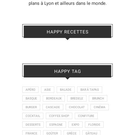
plans à Lyon et ailleurs dans le monde.
HAPPY RECETTES
HAPPY TAG
APÉRO
ASIE
BALADE
BAR À TAPAS
BASQUE
BORDEAUX
BREDELE
BRUNCH
BURGER
CASCADE
CHOCOLAT
CINÉMA
COCKTAIL
COFFEE SHOP
CONFITURE
DESSERTS
ESPAGNE
EXPO
FLORIDE
FRANCE
GOÛTER
GRÈCE
GÂTEAU