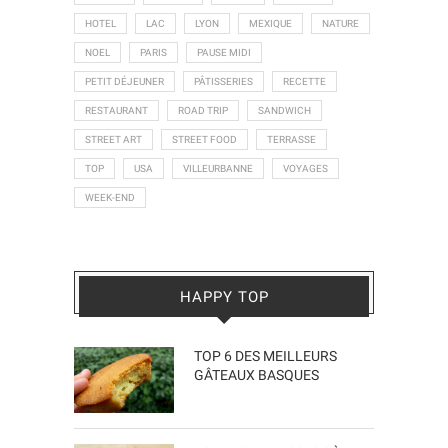
HOTEL
LAC
LYON
MEXIQUE
NATURE
NOEL
PARIS
PAUSE MIDI
PETIT DÉJEUNER
PÂTISSERIES
RECETTE
RESTAURANT
ROAD TRIP
SANDWICH
STREET ART
STREET FOOD
TERRASSE
TOP
USA
VILLEURBANNE
VOYAGES
WEEK-END
HAPPY TOP
TOP 6 DES MEILLEURS
GÂTEAUX BASQUES