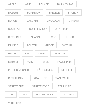
APÉRO
ASIE
BALADE
BAR À TAPAS
BASQUE
BORDEAUX
BREDELE
BRUNCH
BURGER
CASCADE
CHOCOLAT
CINÉMA
COCKTAIL
COFFEE SHOP
CONFITURE
DESSERTS
ESPAGNE
EXPO
FLORIDE
FRANCE
GOÛTER
GRÈCE
GÂTEAU
HOTEL
LAC
LYON
MEXIQUE
NATURE
NOEL
PARIS
PAUSE MIDI
PETIT DÉJEUNER
PÂTISSERIES
RECETTE
RESTAURANT
ROAD TRIP
SANDWICH
STREET ART
STREET FOOD
TERRASSE
TOP
USA
VILLEURBANNE
VOYAGES
WEEK-END