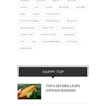
FRANCE
GOÛTER
GRÈCE
GÂTEAU
HOTEL
LAC
LYON
MEXIQUE
NATURE
NOEL
PARIS
PAUSE MIDI
PETIT DÉJEUNER
PÂTISSERIES
RECETTE
RESTAURANT
ROAD TRIP
SANDWICH
STREET ART
STREET FOOD
TERRASSE
TOP
USA
VILLEURBANNE
VOYAGES
WEEK-END
HAPPY TOP
TOP 6 DES MEILLEURS
GÂTEAUX BASQUES