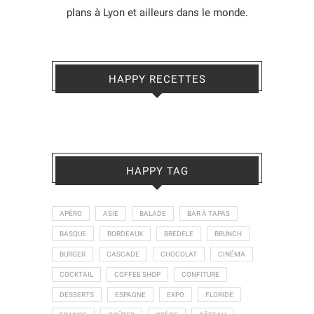
plans à Lyon et ailleurs dans le monde.
HAPPY RECETTES
HAPPY TAG
APÉRO
ASIE
BALADE
BAR À TAPAS
BASQUE
BORDEAUX
BREDELE
BRUNCH
BURGER
CASCADE
CHOCOLAT
CINÉMA
COCKTAIL
COFFEE SHOP
CONFITURE
DESSERTS
ESPAGNE
EXPO
FLORIDE