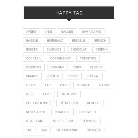
HAPPY TAG
APÉRO
ASIE
BALADE
BAR À TAPAS
BASQUE
BORDEAUX
BREDELE
BRUNCH
BURGER
CASCADE
CHOCOLAT
CINÉMA
COCKTAIL
COFFEE SHOP
CONFITURE
DESSERTS
ESPAGNE
EXPO
FLORIDE
FRANCE
GOÛTER
GRÈCE
GÂTEAU
HOTEL
LAC
LYON
MEXIQUE
NATURE
NOEL
PARIS
PAUSE MIDI
PETIT DÉJEUNER
PÂTISSERIES
RECETTE
RESTAURANT
ROAD TRIP
SANDWICH
STREET ART
STREET FOOD
TERRASSE
TOP
USA
VILLEURBANNE
VOYAGES