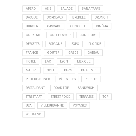
APÉRO
ASIE
BALADE
BAR À TAPAS
BASQUE
BORDEAUX
BREDELE
BRUNCH
BURGER
CASCADE
CHOCOLAT
CINÉMA
COCKTAIL
COFFEE SHOP
CONFITURE
DESSERTS
ESPAGNE
EXPO
FLORIDE
FRANCE
GOÛTER
GRÈCE
GÂTEAU
HOTEL
LAC
LYON
MEXIQUE
NATURE
NOEL
PARIS
PAUSE MIDI
PETIT DÉJEUNER
PÂTISSERIES
RECETTE
RESTAURANT
ROAD TRIP
SANDWICH
STREET ART
STREET FOOD
TERRASSE
TOP
USA
VILLEURBANNE
VOYAGES
WEEK-END