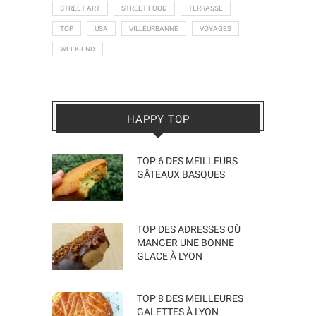
STREET ART
STREET FOOD
TERRASSE
TOP
USA
VILLEURBANNE
VOYAGES
WEEK-END
HAPPY TOP
TOP 6 DES MEILLEURS
GÂTEAUX BASQUES
TOP DES ADRESSES OÙ
MANGER UNE BONNE
GLACE À LYON
TOP 8 DES MEILLEURES
GALETTES À LYON