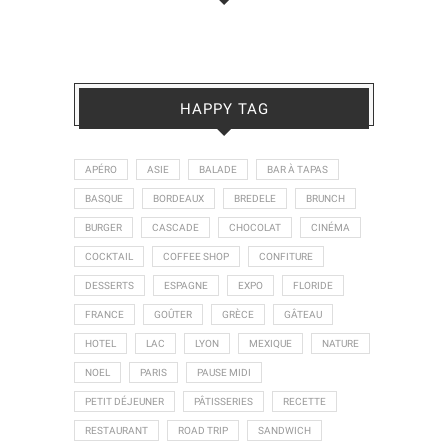
HAPPY TAG
APÉRO
ASIE
BALADE
BAR À TAPAS
BASQUE
BORDEAUX
BREDELE
BRUNCH
BURGER
CASCADE
CHOCOLAT
CINÉMA
COCKTAIL
COFFEE SHOP
CONFITURE
DESSERTS
ESPAGNE
EXPO
FLORIDE
FRANCE
GOÛTER
GRÈCE
GÂTEAU
HOTEL
LAC
LYON
MEXIQUE
NATURE
NOEL
PARIS
PAUSE MIDI
PETIT DÉJEUNER
PÂTISSERIES
RECETTE
RESTAURANT
ROAD TRIP
SANDWICH