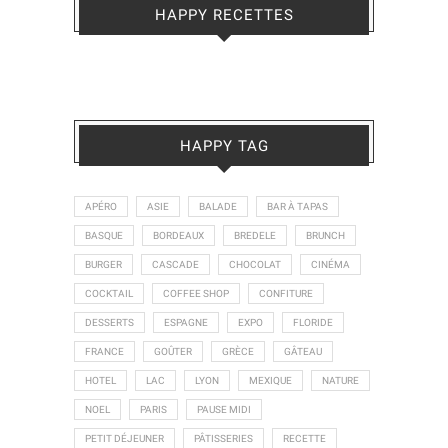
HAPPY RECETTES
HAPPY TAG
APÉRO
ASIE
BALADE
BAR À TAPAS
BASQUE
BORDEAUX
BREDELE
BRUNCH
BURGER
CASCADE
CHOCOLAT
CINÉMA
COCKTAIL
COFFEE SHOP
CONFITURE
DESSERTS
ESPAGNE
EXPO
FLORIDE
FRANCE
GOÛTER
GRÈCE
GÂTEAU
HOTEL
LAC
LYON
MEXIQUE
NATURE
NOEL
PARIS
PAUSE MIDI
PETIT DÉJEUNER
PÂTISSERIES
RECETTE