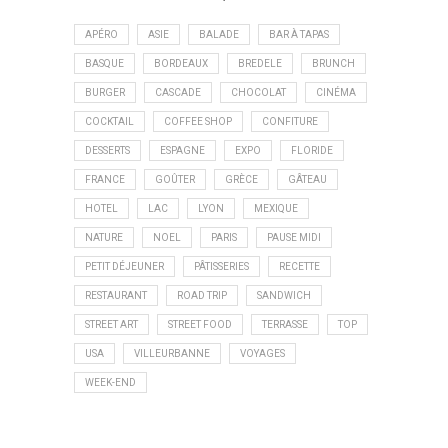
APÉRO
ASIE
BALADE
BAR À TAPAS
BASQUE
BORDEAUX
BREDELE
BRUNCH
BURGER
CASCADE
CHOCOLAT
CINÉMA
COCKTAIL
COFFEE SHOP
CONFITURE
DESSERTS
ESPAGNE
EXPO
FLORIDE
FRANCE
GOÛTER
GRÈCE
GÂTEAU
HOTEL
LAC
LYON
MEXIQUE
NATURE
NOEL
PARIS
PAUSE MIDI
PETIT DÉJEUNER
PÂTISSERIES
RECETTE
RESTAURANT
ROAD TRIP
SANDWICH
STREET ART
STREET FOOD
TERRASSE
TOP
USA
VILLEURBANNE
VOYAGES
WEEK-END