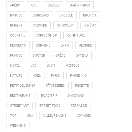
APÉRO
ASIE
BALADE
BAR À TAPAS
BASQUE
BORDEAUX
BREDELE
BRUNCH
BURGER
CASCADE
CHOCOLAT
CINÉMA
COCKTAIL
COFFEE SHOP
CONFITURE
DESSERTS
ESPAGNE
EXPO
FLORIDE
FRANCE
GOÛTER
GRÈCE
GÂTEAU
HOTEL
LAC
LYON
MEXIQUE
NATURE
NOEL
PARIS
PAUSE MIDI
PETIT DÉJEUNER
PÂTISSERIES
RECETTE
RESTAURANT
ROAD TRIP
SANDWICH
STREET ART
STREET FOOD
TERRASSE
TOP
USA
VILLEURBANNE
VOYAGES
WEEK-END