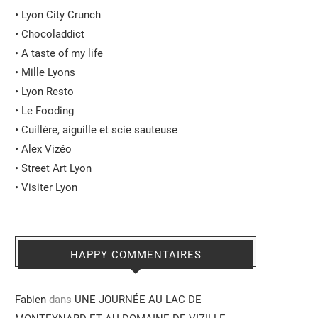
•
Lyon City Crunch
•
Chocoladdict
•
A taste of my life
•
Mille Lyons
•
Lyon Resto
•
Le Fooding
•
Cuillère, aiguille et scie sauteuse
•
Alex Vizéo
•
Street Art Lyon
•
Visiter Lyon
HAPPY COMMENTAIRES
Fabien
dans
UNE JOURNÉE AU LAC DE