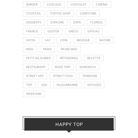
BURGER
CASCADE
CHOCOLAT
CINÉMA
COCKTAIL
COFFEE SHOP
CONFITURE
DESSERTS
ESPAGNE
EXPO
FLORIDE
FRANCE
GOÛTER
GRÈCE
GÂTEAU
HOTEL
LAC
LYON
MEXIQUE
NATURE
NOEL
PARIS
PAUSE MIDI
PETIT DÉJEUNER
PÂTISSERIES
RECETTE
RESTAURANT
ROAD TRIP
SANDWICH
STREET ART
STREET FOOD
TERRASSE
TOP
USA
VILLEURBANNE
VOYAGES
WEEK-END
HAPPY TOP