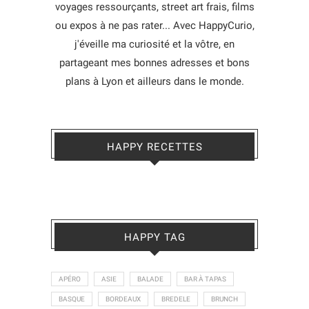
voyages ressourçants, street art frais, films
ou expos à ne pas rater... Avec HappyCurio,
j'éveille ma curiosité et la vôtre, en
partageant mes bonnes adresses et bons
plans à Lyon et ailleurs dans le monde.
HAPPY RECETTES
HAPPY TAG
APÉRO
ASIE
BALADE
BAR À TAPAS
BASQUE
BORDEAUX
BREDELE
BRUNCH