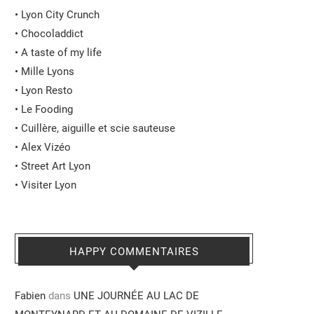
•
Lyon City Crunch
•
Chocoladdict
•
A taste of my life
•
Mille Lyons
•
Lyon Resto
•
Le Fooding
•
Cuillère, aiguille et scie sauteuse
•
Alex Vizéo
•
Street Art Lyon
•
Visiter Lyon
HAPPY COMMENTAIRES
Fabien
dans
UNE JOURNÉE AU LAC DE