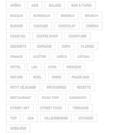
APÉRO
ASIE
BALADE
BAR À TAPAS
BASQUE
BORDEAUX
BREDELE
BRUNCH
BURGER
CASCADE
CHOCOLAT
CINÉMA
COCKTAIL
COFFEE SHOP
CONFITURE
DESSERTS
ESPAGNE
EXPO
FLORIDE
FRANCE
GOÛTER
GRÈCE
GÂTEAU
HOTEL
LAC
LYON
MEXIQUE
NATURE
NOEL
PARIS
PAUSE MIDI
PETIT DÉJEUNER
PÂTISSERIES
RECETTE
RESTAURANT
ROAD TRIP
SANDWICH
STREET ART
STREET FOOD
TERRASSE
TOP
USA
VILLEURBANNE
VOYAGES
WEEK-END