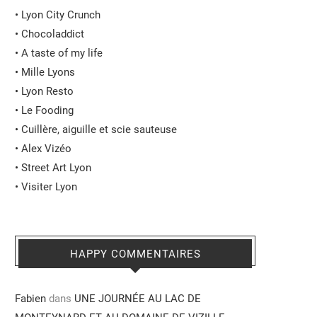
•
Lyon City Crunch
•
Chocoladdict
•
A taste of my life
•
Mille Lyons
•
Lyon Resto
•
Le Fooding
•
Cuillère, aiguille et scie sauteuse
•
Alex Vizéo
•
Street Art Lyon
•
Visiter Lyon
HAPPY COMMENTAIRES
Fabien
dans
UNE JOURNÉE AU LAC DE