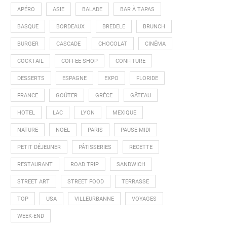
APÉRO
ASIE
BALADE
BAR À TAPAS
BASQUE
BORDEAUX
BREDELE
BRUNCH
BURGER
CASCADE
CHOCOLAT
CINÉMA
COCKTAIL
COFFEE SHOP
CONFITURE
DESSERTS
ESPAGNE
EXPO
FLORIDE
FRANCE
GOÛTER
GRÈCE
GÂTEAU
HOTEL
LAC
LYON
MEXIQUE
NATURE
NOEL
PARIS
PAUSE MIDI
PETIT DÉJEUNER
PÂTISSERIES
RECETTE
RESTAURANT
ROAD TRIP
SANDWICH
STREET ART
STREET FOOD
TERRASSE
TOP
USA
VILLEURBANNE
VOYAGES
WEEK-END