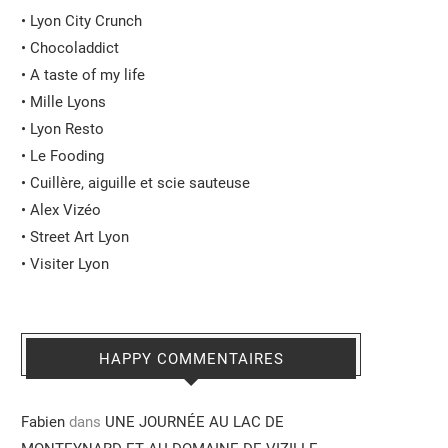
•
Lyon City Crunch
•
Chocoladdict
•
A taste of my life
•
Mille Lyons
•
Lyon Resto
•
Le Fooding
•
Cuillère, aiguille et scie sauteuse
•
Alex Vizéo
•
Street Art Lyon
•
Visiter Lyon
HAPPY COMMENTAIRES
Fabien
dans
UNE JOURNÉE AU LAC DE