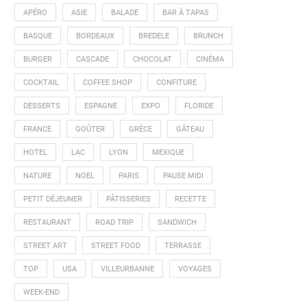
APÉRO
ASIE
BALADE
BAR À TAPAS
BASQUE
BORDEAUX
BREDELE
BRUNCH
BURGER
CASCADE
CHOCOLAT
CINÉMA
COCKTAIL
COFFEE SHOP
CONFITURE
DESSERTS
ESPAGNE
EXPO
FLORIDE
FRANCE
GOÛTER
GRÈCE
GÂTEAU
HOTEL
LAC
LYON
MEXIQUE
NATURE
NOEL
PARIS
PAUSE MIDI
PETIT DÉJEUNER
PÂTISSERIES
RECETTE
RESTAURANT
ROAD TRIP
SANDWICH
STREET ART
STREET FOOD
TERRASSE
TOP
USA
VILLEURBANNE
VOYAGES
WEEK-END