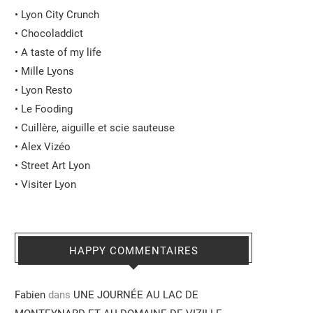
•
Lyon City Crunch
•
Chocoladdict
•
A taste of my life
•
Mille Lyons
•
Lyon Resto
•
Le Fooding
•
Cuillère, aiguille et scie sauteuse
•
Alex Vizéo
•
Street Art Lyon
•
Visiter Lyon
HAPPY COMMENTAIRES
Fabien
dans
UNE JOURNÉE AU LAC DE