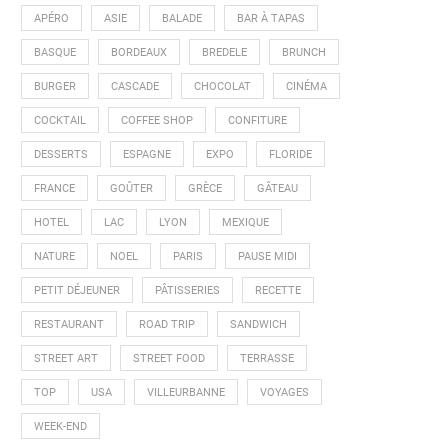
APÉRO
ASIE
BALADE
BAR À TAPAS
BASQUE
BORDEAUX
BREDELE
BRUNCH
BURGER
CASCADE
CHOCOLAT
CINÉMA
COCKTAIL
COFFEE SHOP
CONFITURE
DESSERTS
ESPAGNE
EXPO
FLORIDE
FRANCE
GOÛTER
GRÈCE
GÂTEAU
HOTEL
LAC
LYON
MEXIQUE
NATURE
NOEL
PARIS
PAUSE MIDI
PETIT DÉJEUNER
PÂTISSERIES
RECETTE
RESTAURANT
ROAD TRIP
SANDWICH
STREET ART
STREET FOOD
TERRASSE
TOP
USA
VILLEURBANNE
VOYAGES
WEEK-END