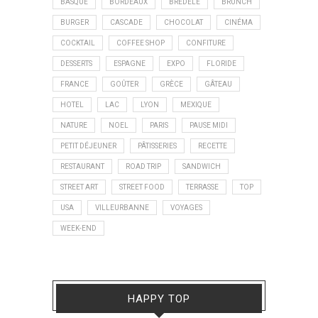
BASQUE
BORDEAUX
BREDELE
BRUNCH
BURGER
CASCADE
CHOCOLAT
CINÉMA
COCKTAIL
COFFEE SHOP
CONFITURE
DESSERTS
ESPAGNE
EXPO
FLORIDE
FRANCE
GOÛTER
GRÈCE
GÂTEAU
HOTEL
LAC
LYON
MEXIQUE
NATURE
NOEL
PARIS
PAUSE MIDI
PETIT DÉJEUNER
PÂTISSERIES
RECETTE
RESTAURANT
ROAD TRIP
SANDWICH
STREET ART
STREET FOOD
TERRASSE
TOP
USA
VILLEURBANNE
VOYAGES
WEEK-END
HAPPY TOP