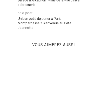
Balade à Arcachon : villas de la ville d’hiver
et brasserie
next post
Un bon petit-déjeuner à Paris
Montparnasse ? Bienvenue au Café
Jeannette
VOUS AIMEREZ AUSSI