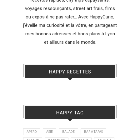
recettes rapides, city trips dépaysants,
voyages ressourçants, street art frais, films
ou expos à ne pas rater... Avec HappyCurio,
j'éveille ma curiosité et la vôtre, en partageant
mes bonnes adresses et bons plans à Lyon
et ailleurs dans le monde.
HAPPY RECETTES
HAPPY TAG
APÉRO
ASIE
BALADE
BAR À TAPAS