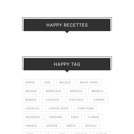
HAPPY RECETTES
HAPPY TAG
APÉRO
ASIE
BALADE
BAR À TAPAS
BASQUE
BORDEAUX
BREDELE
BRUNCH
BURGER
CASCADE
CHOCOLAT
CINÉMA
COCKTAIL
COFFEE SHOP
CONFITURE
DESSERTS
ESPAGNE
EXPO
FLORIDE
FRANCE
GOÛTER
GRÈCE
GÂTEAU