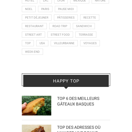
HOTEL
LAC
LYON
MEXIQUE
NATURE
NOEL
PARIS
PAUSE MIDI
PETIT DÉJEUNER
PÂTISSERIES
RECETTE
RESTAURANT
ROAD TRIP
SANDWICH
STREET ART
STREET FOOD
TERRASSE
TOP
USA
VILLEURBANNE
VOYAGES
WEEK-END
HAPPY TOP
TOP 6 DES MEILLEURS
GÂTEAUX BASQUES
TOP DES ADRESSES OÙ