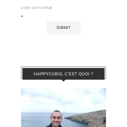
CODE ANTI-SPAM
*
HAPPYCURIO, C’EST QUOI ?