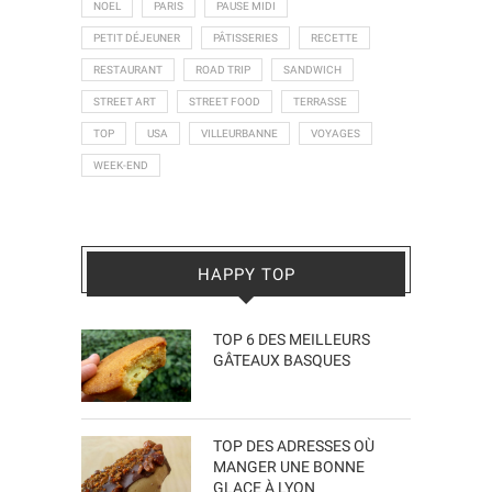
NOEL
PARIS
PAUSE MIDI
PETIT DÉJEUNER
PÂTISSERIES
RECETTE
RESTAURANT
ROAD TRIP
SANDWICH
STREET ART
STREET FOOD
TERRASSE
TOP
USA
VILLEURBANNE
VOYAGES
WEEK-END
HAPPY TOP
TOP 6 DES MEILLEURS
GÂTEAUX BASQUES
TOP DES ADRESSES OÙ
MANGER UNE BONNE
GLACE À LYON