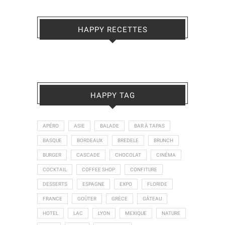
HAPPY RECETTES
HAPPY TAG
APÉRO
ASIE
BALADE
BAR À TAPAS
BASQUE
BORDEAUX
BREDELE
BRUNCH
BURGER
CASCADE
CHOCOLAT
CINÉMA
COCKTAIL
COFFEE SHOP
CONFITURE
DESSERTS
ESPAGNE
EXPO
FLORIDE
FRANCE
GOÛTER
GRÈCE
GÂTEAU
HOTEL
LAC
LYON
MEXIQUE
NATURE