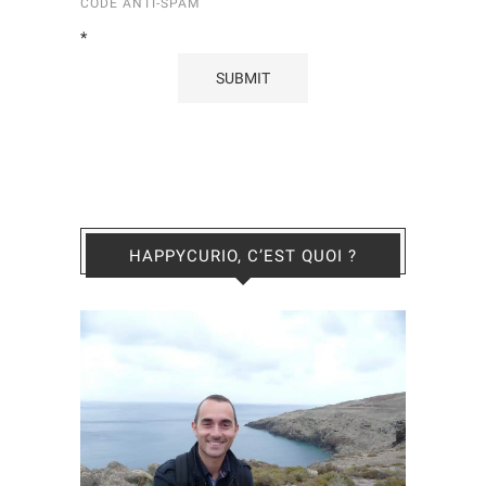
CODE ANTI-SPAM
*
HAPPYCURIO, C’EST QUOI ?