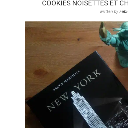
COOKIES NOISETTES ET C
written by
Fabi