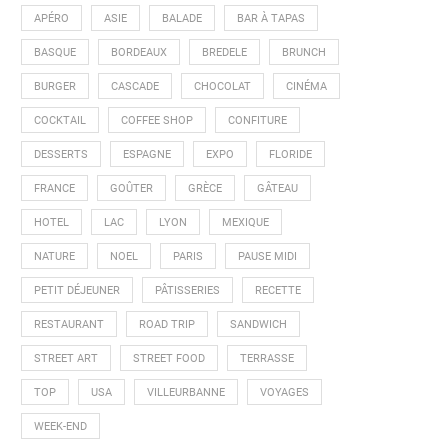
APÉRO
ASIE
BALADE
BAR À TAPAS
BASQUE
BORDEAUX
BREDELE
BRUNCH
BURGER
CASCADE
CHOCOLAT
CINÉMA
COCKTAIL
COFFEE SHOP
CONFITURE
DESSERTS
ESPAGNE
EXPO
FLORIDE
FRANCE
GOÛTER
GRÈCE
GÂTEAU
HOTEL
LAC
LYON
MEXIQUE
NATURE
NOEL
PARIS
PAUSE MIDI
PETIT DÉJEUNER
PÂTISSERIES
RECETTE
RESTAURANT
ROAD TRIP
SANDWICH
STREET ART
STREET FOOD
TERRASSE
TOP
USA
VILLEURBANNE
VOYAGES
WEEK-END