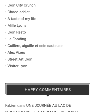
•
Lyon City Crunch
•
Chocoladdict
•
A taste of my life
•
Mille Lyons
•
Lyon Resto
•
Le Fooding
•
Cuillère, aiguille et scie sauteuse
•
Alex Vizéo
•
Street Art Lyon
•
Visiter Lyon
HAPPY COMMENTAIRES
Fabien
dans
UNE JOURNÉE AU LAC DE