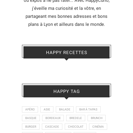
ou expos à ne pas rater... Avec HappyCurio,
j'éveille ma curiosité et la vôtre, en
partageant mes bonnes adresses et bons
plans à Lyon et ailleurs dans le monde.
HAPPY RECETTES
HAPPY TAG
APÉRO
ASIE
BALADE
BAR À TAPAS
BASQUE
BORDEAUX
BREDELE
BRUNCH
BURGER
CASCADE
CHOCOLAT
CINÉMA