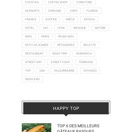
COCKTAIL
COFFEE SHOP
CONFITURE
DESSERTS
ESPAGNE
EXPO
FLORIDE
FRANCE
GOÛTER
GRÈCE
GÂTEAU
HOTEL
LAC
LYON
MEXIQUE
NATURE
NOEL
PARIS
PAUSE MIDI
PETIT DÉJEUNER
PÂTISSERIES
RECETTE
RESTAURANT
ROAD TRIP
SANDWICH
STREET ART
STREET FOOD
TERRASSE
TOP
USA
VILLEURBANNE
VOYAGES
WEEK-END
HAPPY TOP
TOP 6 DES MEILLEURS
GÂTEAUX BASQUES