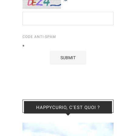
CODE ANTI-SPAM
*
HAPPYCURIO, C’EST QUOI ?