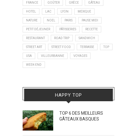
FRANCE
GOÛTER
GRÈCE
GÂTEAU
HOTEL
LAC
LYON
MEXIQUE
NATURE
NOEL
PARIS
PAUSE MIDI
PETIT DÉJEUNER
PÂTISSERIES
RECETTE
RESTAURANT
ROAD TRIP
SANDWICH
STREET ART
STREET FOOD
TERRASSE
TOP
USA
VILLEURBANNE
VOYAGES
WEEK-END
HAPPY TOP
TOP 6 DES MEILLEURS
GÂTEAUX BASQUES