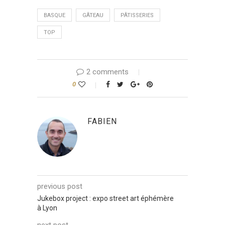
BASQUE
GÂTEAU
PÂTISSERIES
TOP
2 comments
0
FABIEN
previous post
Jukebox project : expo street art éphémère
à Lyon