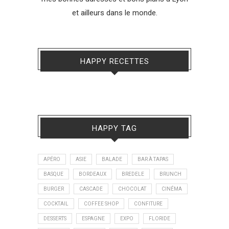
et ailleurs dans le monde.
HAPPY RECETTES
HAPPY TAG
APÉRO
ASIE
BALADE
BAR À TAPAS
BASQUE
BORDEAUX
BREDELE
BRUNCH
BURGER
CASCADE
CHOCOLAT
CINÉMA
COCKTAIL
COFFEE SHOP
CONFITURE
DESSERTS
ESPAGNE
EXPO
FLORIDE