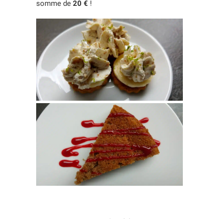
somme de
20 €
!