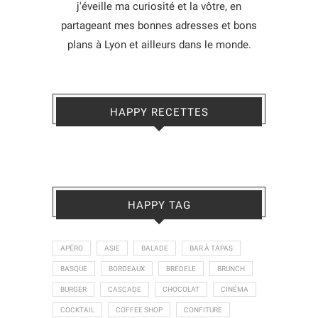
j'éveille ma curiosité et la vôtre, en
partageant mes bonnes adresses et bons
plans à Lyon et ailleurs dans le monde.
HAPPY RECETTES
HAPPY TAG
APÉRO
ASIE
BALADE
BAR À TAPAS
BASQUE
BORDEAUX
BREDELE
BRUNCH
BURGER
CASCADE
CHOCOLAT
CINÉMA
COCKTAIL
COFFEE SHOP
CONFITURE