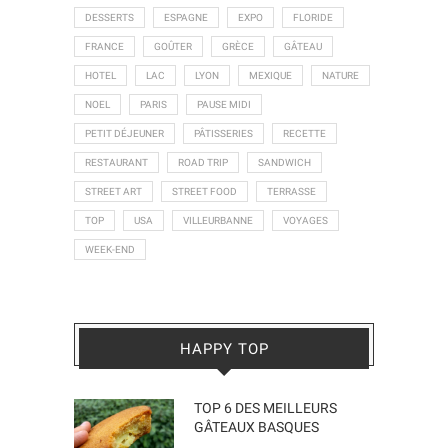
DESSERTS
ESPAGNE
EXPO
FLORIDE
FRANCE
GOÛTER
GRÈCE
GÂTEAU
HOTEL
LAC
LYON
MEXIQUE
NATURE
NOEL
PARIS
PAUSE MIDI
PETIT DÉJEUNER
PÂTISSERIES
RECETTE
RESTAURANT
ROAD TRIP
SANDWICH
STREET ART
STREET FOOD
TERRASSE
TOP
USA
VILLEURBANNE
VOYAGES
WEEK-END
HAPPY TOP
TOP 6 DES MEILLEURS
GÂTEAUX BASQUES