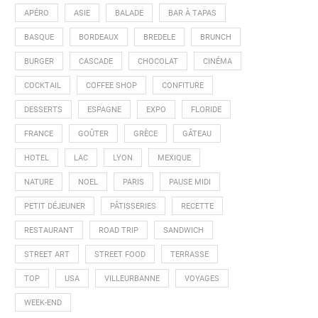
APÉRO
ASIE
BALADE
BAR À TAPAS
BASQUE
BORDEAUX
BREDELE
BRUNCH
BURGER
CASCADE
CHOCOLAT
CINÉMA
COCKTAIL
COFFEE SHOP
CONFITURE
DESSERTS
ESPAGNE
EXPO
FLORIDE
FRANCE
GOÛTER
GRÈCE
GÂTEAU
HOTEL
LAC
LYON
MEXIQUE
NATURE
NOEL
PARIS
PAUSE MIDI
PETIT DÉJEUNER
PÂTISSERIES
RECETTE
RESTAURANT
ROAD TRIP
SANDWICH
STREET ART
STREET FOOD
TERRASSE
TOP
USA
VILLEURBANNE
VOYAGES
WEEK-END