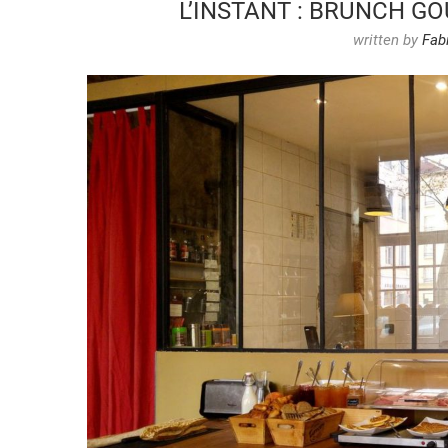
L’INSTANT : BRUNCH G
written by
Fab