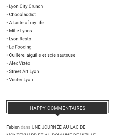
•
Lyon City Crunch
•
Chocoladdict
•
A taste of my life
•
Mille Lyons
•
Lyon Resto
•
Le Fooding
•
Cuillère, aiguille et scie sauteuse
•
Alex Vizéo
•
Street Art Lyon
•
Visiter Lyon
HAPPY COMMENTAIRES
Fabien
dans
UNE JOURNÉE AU LAC DE