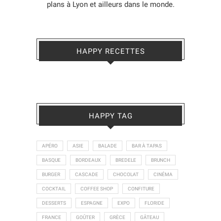
plans à Lyon et ailleurs dans le monde.
HAPPY RECETTES
HAPPY TAG
APÉRO
ASIE
BALADE
BAR À TAPAS
BASQUE
BORDEAUX
BREDELE
BRUNCH
BURGER
CASCADE
CHOCOLAT
CINÉMA
COCKTAIL
COFFEE SHOP
CONFITURE
DESSERTS
ESPAGNE
EXPO
FLORIDE
FRANCE
GOÛTER
GRÈCE
GÂTEAU