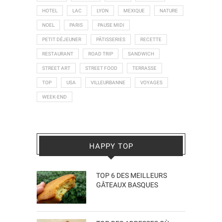
HOTEL
LAC
LYON
MEXIQUE
NATURE
NOEL
PARIS
PAUSE MIDI
PETIT DÉJEUNER
PÂTISSERIES
RECETTE
RESTAURANT
ROAD TRIP
SANDWICH
STREET ART
STREET FOOD
TERRASSE
TOP
USA
VILLEURBANNE
VOYAGES
WEEK-END
HAPPY TOP
TOP 6 DES MEILLEURS
GÂTEAUX BASQUES