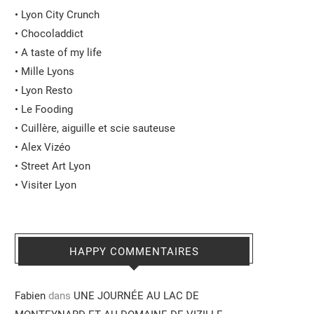
•
Lyon City Crunch
•
Chocoladdict
•
A taste of my life
•
Mille Lyons
•
Lyon Resto
•
Le Fooding
•
Cuillère, aiguille et scie sauteuse
•
Alex Vizéo
•
Street Art Lyon
•
Visiter Lyon
HAPPY COMMENTAIRES
Fabien
dans
UNE JOURNÉE AU LAC DE