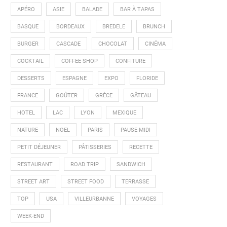
APÉRO
ASIE
BALADE
BAR À TAPAS
BASQUE
BORDEAUX
BREDELE
BRUNCH
BURGER
CASCADE
CHOCOLAT
CINÉMA
COCKTAIL
COFFEE SHOP
CONFITURE
DESSERTS
ESPAGNE
EXPO
FLORIDE
FRANCE
GOÛTER
GRÈCE
GÂTEAU
HOTEL
LAC
LYON
MEXIQUE
NATURE
NOEL
PARIS
PAUSE MIDI
PETIT DÉJEUNER
PÂTISSERIES
RECETTE
RESTAURANT
ROAD TRIP
SANDWICH
STREET ART
STREET FOOD
TERRASSE
TOP
USA
VILLEURBANNE
VOYAGES
WEEK-END