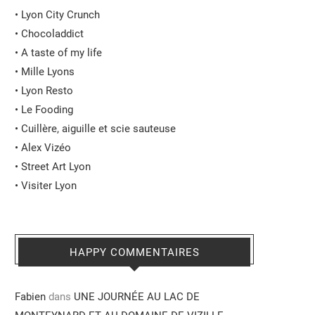
•
Lyon City Crunch
•
Chocoladdict
•
A taste of my life
•
Mille Lyons
•
Lyon Resto
•
Le Fooding
•
Cuillère, aiguille et scie sauteuse
•
Alex Vizéo
•
Street Art Lyon
•
Visiter Lyon
HAPPY COMMENTAIRES
Fabien
dans
UNE JOURNÉE AU LAC DE