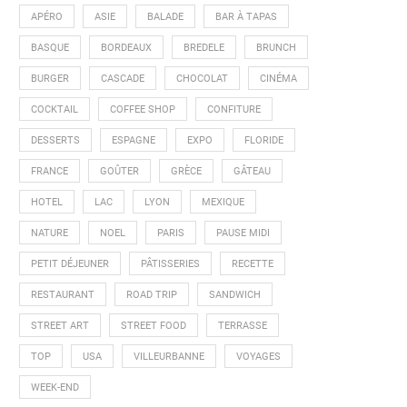
APÉRO
ASIE
BALADE
BAR À TAPAS
BASQUE
BORDEAUX
BREDELE
BRUNCH
BURGER
CASCADE
CHOCOLAT
CINÉMA
COCKTAIL
COFFEE SHOP
CONFITURE
DESSERTS
ESPAGNE
EXPO
FLORIDE
FRANCE
GOÛTER
GRÈCE
GÂTEAU
HOTEL
LAC
LYON
MEXIQUE
NATURE
NOEL
PARIS
PAUSE MIDI
PETIT DÉJEUNER
PÂTISSERIES
RECETTE
RESTAURANT
ROAD TRIP
SANDWICH
STREET ART
STREET FOOD
TERRASSE
TOP
USA
VILLEURBANNE
VOYAGES
WEEK-END