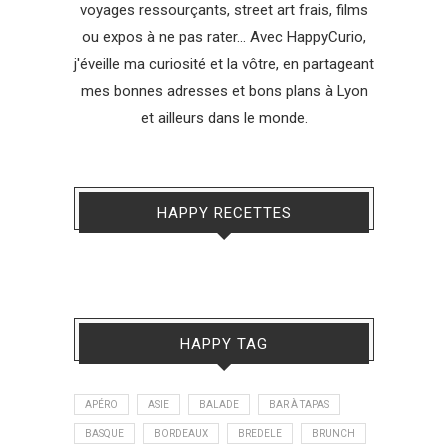
voyages ressourçants, street art frais, films
ou expos à ne pas rater... Avec HappyCurio,
j'éveille ma curiosité et la vôtre, en partageant
mes bonnes adresses et bons plans à Lyon
et ailleurs dans le monde.
HAPPY RECETTES
HAPPY TAG
APÉRO
ASIE
BALADE
BAR À TAPAS
BASQUE
BORDEAUX
BREDELE
BRUNCH