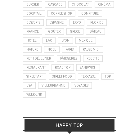
BURGER
CASCADE
CHOCOLAT
CINÉMA
COCKTAIL
COFFEE SHOP
CONFITURE
DESSERTS
ESPAGNE
EXPO
FLORIDE
FRANCE
GOÛTER
GRÈCE
GÂTEAU
HOTEL
LAC
LYON
MEXIQUE
NATURE
NOEL
PARIS
PAUSE MIDI
PETIT DÉJEUNER
PÂTISSERIES
RECETTE
RESTAURANT
ROAD TRIP
SANDWICH
STREET ART
STREET FOOD
TERRASSE
TOP
USA
VILLEURBANNE
VOYAGES
WEEK-END
HAPPY TOP