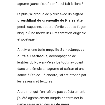
agrume-jaune d’œuf confit qui fait le liant !
Et puis j’ai croqué de plaisir avec un
cigare
croustillant de grenouille de Pierrelatte
,
persil, capucine, poudre d’ortie et sucs façon
bisque (une merveille). Présentation originale
et poétique !
A suivre, une belle
coquille Saint-Jacques
cuite au barbecue
, accompagnée de
lentilles du Puy-en-Velay. Le tout naviguant
dans une émulsion agrume et safran et une
sauce à l’épice. Là encore, j’ai été étonné par
les saveurs et textures.
Alors moi qui n’en raffole pas spécialement,
j’ai été agréablement surpris de terminer la
partie salée avec des
ris de veau