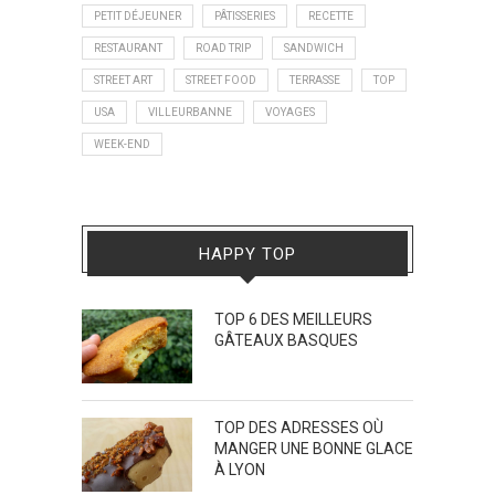
PETIT DÉJEUNER
PÂTISSERIES
RECETTE
RESTAURANT
ROAD TRIP
SANDWICH
STREET ART
STREET FOOD
TERRASSE
TOP
USA
VILLEURBANNE
VOYAGES
WEEK-END
HAPPY TOP
TOP 6 DES MEILLEURS
GÂTEAUX BASQUES
TOP DES ADRESSES OÙ
MANGER UNE BONNE GLACE
À LYON