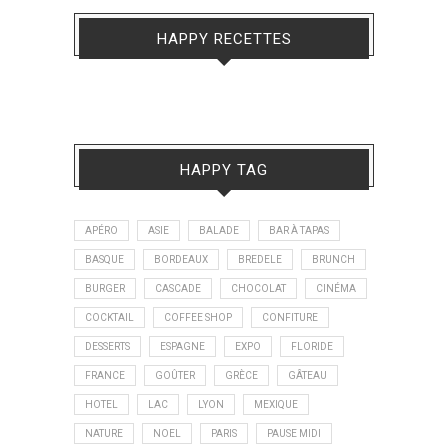
HAPPY RECETTES
HAPPY TAG
APÉRO
ASIE
BALADE
BAR À TAPAS
BASQUE
BORDEAUX
BREDELE
BRUNCH
BURGER
CASCADE
CHOCOLAT
CINÉMA
COCKTAIL
COFFEE SHOP
CONFITURE
DESSERTS
ESPAGNE
EXPO
FLORIDE
FRANCE
GOÛTER
GRÈCE
GÂTEAU
HOTEL
LAC
LYON
MEXIQUE
NATURE
NOEL
PARIS
PAUSE MIDI