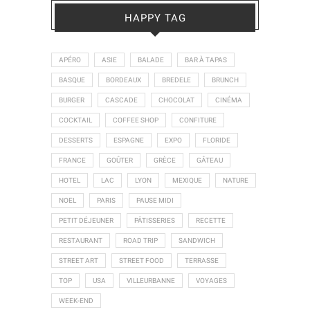
HAPPY TAG
APÉRO
ASIE
BALADE
BAR À TAPAS
BASQUE
BORDEAUX
BREDELE
BRUNCH
BURGER
CASCADE
CHOCOLAT
CINÉMA
COCKTAIL
COFFEE SHOP
CONFITURE
DESSERTS
ESPAGNE
EXPO
FLORIDE
FRANCE
GOÛTER
GRÈCE
GÂTEAU
HOTEL
LAC
LYON
MEXIQUE
NATURE
NOEL
PARIS
PAUSE MIDI
PETIT DÉJEUNER
PÂTISSERIES
RECETTE
RESTAURANT
ROAD TRIP
SANDWICH
STREET ART
STREET FOOD
TERRASSE
TOP
USA
VILLEURBANNE
VOYAGES
WEEK-END