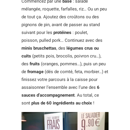
Commencez par une
base
: salade
mélangée, roquette, farfalles, riz… Ou un peu
de tout ça. Ajoutez des croûtons ou des
pignons de pin, avant de passer au stand
suivant pour les
protéines
: poulet,
poisson, pulled pork… Continuez avec des
minis bruschettas
, des
légumes crus ou
cuits
(petits pois, brocolis, poivron cru…),
des
fruits
(oranges, pommes…), puis un peu
de
fromage
(dés de comté, feta, morbier…) et
finissez votre parcours à la caisse pour
assaisonner l’ensemble avec l’une des
6
sauces d’accompagnement
. Au total, ce
sont
plus de 60 ingrédients au choix
!