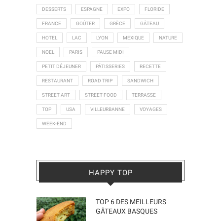
DESSERTS
ESPAGNE
EXPO
FLORIDE
FRANCE
GOÛTER
GRÈCE
GÂTEAU
HOTEL
LAC
LYON
MEXIQUE
NATURE
NOEL
PARIS
PAUSE MIDI
PETIT DÉJEUNER
PÂTISSERIES
RECETTE
RESTAURANT
ROAD TRIP
SANDWICH
STREET ART
STREET FOOD
TERRASSE
TOP
USA
VILLEURBANNE
VOYAGES
WEEK-END
HAPPY TOP
TOP 6 DES MEILLEURS
GÂTEAUX BASQUES