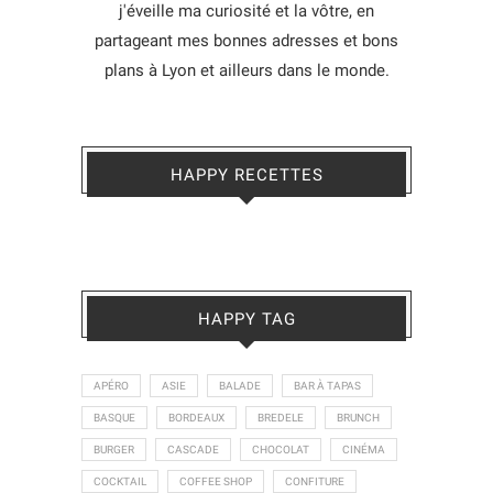
j'éveille ma curiosité et la vôtre, en
partageant mes bonnes adresses et bons
plans à Lyon et ailleurs dans le monde.
HAPPY RECETTES
HAPPY TAG
APÉRO
ASIE
BALADE
BAR À TAPAS
BASQUE
BORDEAUX
BREDELE
BRUNCH
BURGER
CASCADE
CHOCOLAT
CINÉMA
COCKTAIL
COFFEE SHOP
CONFITURE