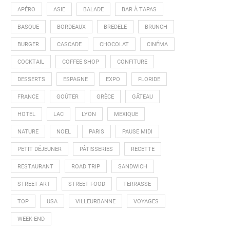
APÉRO
ASIE
BALADE
BAR À TAPAS
BASQUE
BORDEAUX
BREDELE
BRUNCH
BURGER
CASCADE
CHOCOLAT
CINÉMA
COCKTAIL
COFFEE SHOP
CONFITURE
DESSERTS
ESPAGNE
EXPO
FLORIDE
FRANCE
GOÛTER
GRÈCE
GÂTEAU
HOTEL
LAC
LYON
MEXIQUE
NATURE
NOEL
PARIS
PAUSE MIDI
PETIT DÉJEUNER
PÂTISSERIES
RECETTE
RESTAURANT
ROAD TRIP
SANDWICH
STREET ART
STREET FOOD
TERRASSE
TOP
USA
VILLEURBANNE
VOYAGES
WEEK-END