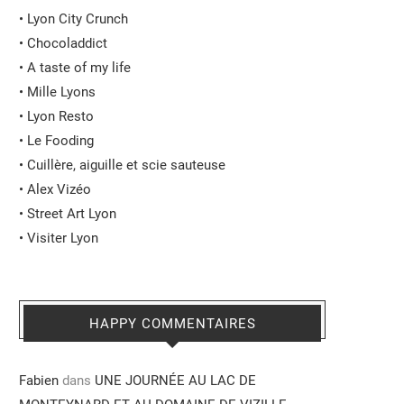
•
Lyon City Crunch
•
Chocoladdict
•
A taste of my life
•
Mille Lyons
•
Lyon Resto
•
Le Fooding
•
Cuillère, aiguille et scie sauteuse
•
Alex Vizéo
•
Street Art Lyon
•
Visiter Lyon
HAPPY COMMENTAIRES
Fabien
dans
UNE JOURNÉE AU LAC DE