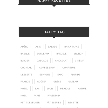
HAPPY RECETTES
HAPPY TAG
APÉRO
ASIE
BALADE
BAR À TAPAS
BASQUE
BORDEAUX
BREDELE
BRUNCH
BURGER
CASCADE
CHOCOLAT
CINÉMA
COCKTAIL
COFFEE SHOP
CONFITURE
DESSERTS
ESPAGNE
EXPO
FLORIDE
FRANCE
GOÛTER
GRÈCE
GÂTEAU
HOTEL
LAC
LYON
MEXIQUE
NATURE
NOEL
PARIS
PAUSE MIDI
PETIT DÉJEUNER
PÂTISSERIES
RECETTE