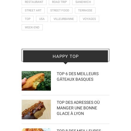
RESTAURANT
ROAD TRIP
SANDWICH
STREET ART
STREET FOOD
TERRASSE
TOP
USA
VILLEURBANNE
VOYAGES
WEEK-END
HAPPY TOP
TOP 6 DES MEILLEURS
GÂTEAUX BASQUES
TOP DES ADRESSES OÙ
MANGER UNE BONNE
GLACE À LYON
TOP 8 DES MEILLEURES