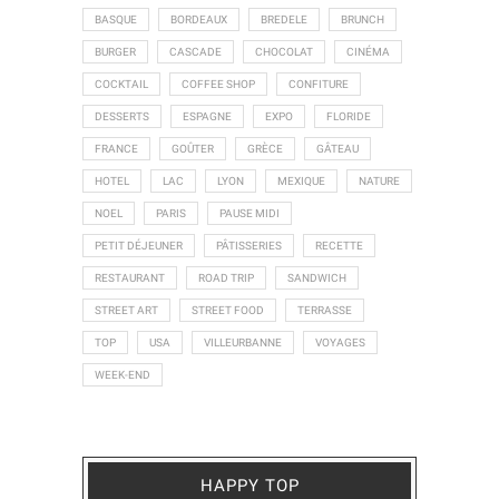
BASQUE
BORDEAUX
BREDELE
BRUNCH
BURGER
CASCADE
CHOCOLAT
CINÉMA
COCKTAIL
COFFEE SHOP
CONFITURE
DESSERTS
ESPAGNE
EXPO
FLORIDE
FRANCE
GOÛTER
GRÈCE
GÂTEAU
HOTEL
LAC
LYON
MEXIQUE
NATURE
NOEL
PARIS
PAUSE MIDI
PETIT DÉJEUNER
PÂTISSERIES
RECETTE
RESTAURANT
ROAD TRIP
SANDWICH
STREET ART
STREET FOOD
TERRASSE
TOP
USA
VILLEURBANNE
VOYAGES
WEEK-END
HAPPY TOP