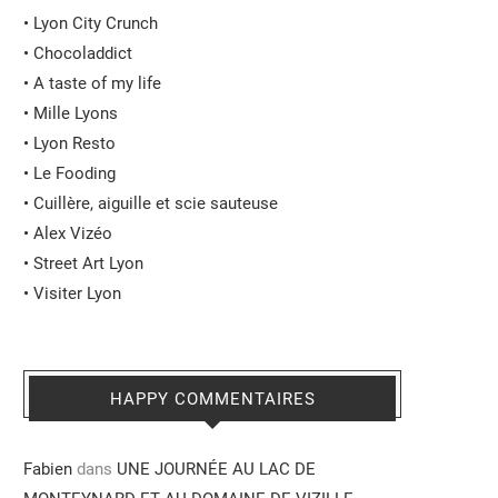
•
Lyon City Crunch
•
Chocoladdict
•
A taste of my life
•
Mille Lyons
•
Lyon Resto
•
Le Fooding
•
Cuillère, aiguille et scie sauteuse
•
Alex Vizéo
•
Street Art Lyon
•
Visiter Lyon
HAPPY COMMENTAIRES
Fabien
dans
UNE JOURNÉE AU LAC DE