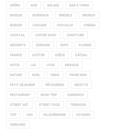
APÉRO
ASIE
BALADE
BAR À TAPAS
BASQUE
BORDEAUX
BREDELE
BRUNCH
BURGER
CASCADE
CHOCOLAT
CINÉMA
COCKTAIL
COFFEE SHOP
CONFITURE
DESSERTS
ESPAGNE
EXPO
FLORIDE
FRANCE
GOÛTER
GRÈCE
GÂTEAU
HOTEL
LAC
LYON
MEXIQUE
NATURE
NOEL
PARIS
PAUSE MIDI
PETIT DÉJEUNER
PÂTISSERIES
RECETTE
RESTAURANT
ROAD TRIP
SANDWICH
STREET ART
STREET FOOD
TERRASSE
TOP
USA
VILLEURBANNE
VOYAGES
WEEK-END