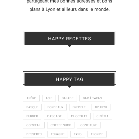
partageant mes bonnes adresses et bons
plans à Lyon et ailleurs dans le monde.
HAPPY RECETTES
HAPPY TAG
APÉRO
ASIE
BALADE
BAR À TAPAS
BASQUE
BORDEAUX
BREDELE
BRUNCH
BURGER
CASCADE
CHOCOLAT
CINÉMA
COCKTAIL
COFFEE SHOP
CONFITURE
DESSERTS
ESPAGNE
EXPO
FLORIDE