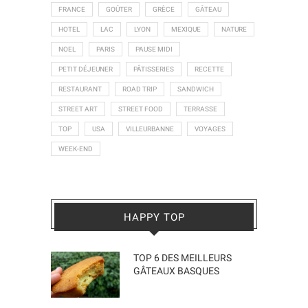
FRANCE
GOÛTER
GRÈCE
GÂTEAU
HOTEL
LAC
LYON
MEXIQUE
NATURE
NOEL
PARIS
PAUSE MIDI
PETIT DÉJEUNER
PÂTISSERIES
RECETTE
RESTAURANT
ROAD TRIP
SANDWICH
STREET ART
STREET FOOD
TERRASSE
TOP
USA
VILLEURBANNE
VOYAGES
WEEK-END
HAPPY TOP
TOP 6 DES MEILLEURS
GÂTEAUX BASQUES