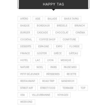
HAPPY TAG
APÉRO
ASIE
BALADE
BAR À TAPAS
BASQUE
BORDEAUX
BREDELE
BRUNCH
BURGER
CASCADE
CHOCOLAT
CINÉMA
COCKTAIL
COFFEE SHOP
CONFITURE
DESSERTS
ESPAGNE
EXPO
FLORIDE
FRANCE
GOÛTER
GRÈCE
GÂTEAU
HOTEL
LAC
LYON
MEXIQUE
NATURE
NOEL
PARIS
PAUSE MIDI
PETIT DÉJEUNER
PÂTISSERIES
RECETTE
RESTAURANT
ROAD TRIP
SANDWICH
STREET ART
STREET FOOD
TERRASSE
TOP
USA
VILLEURBANNE
VOYAGES
WEEK-END