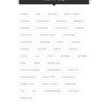
APÉRO
ASIE
BALADE
BAR À TAPAS
BASQUE
BORDEAUX
BREDELE
BRUNCH
BURGER
CASCADE
CHOCOLAT
CINÉMA
COCKTAIL
COFFEE SHOP
CONFITURE
DESSERTS
ESPAGNE
EXPO
FLORIDE
FRANCE
GOÛTER
GRÈCE
GÂTEAU
HOTEL
LAC
LYON
MEXIQUE
NATURE
NOEL
PARIS
PAUSE MIDI
PETIT DÉJEUNER
PÂTISSERIES
RECETTE
RESTAURANT
ROAD TRIP
SANDWICH
STREET ART
STREET FOOD
TERRASSE
TOP
USA
VILLEURBANNE
VOYAGES
WEEK-END