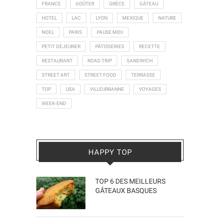
FRANCE
GOÛTER
GRÈCE
GÂTEAU
HOTEL
LAC
LYON
MEXIQUE
NATURE
NOEL
PARIS
PAUSE MIDI
PETIT DÉJEUNER
PÂTISSERIES
RECETTE
RESTAURANT
ROAD TRIP
SANDWICH
STREET ART
STREET FOOD
TERRASSE
TOP
USA
VILLEURBANNE
VOYAGES
WEEK-END
HAPPY TOP
TOP 6 DES MEILLEURS
GÂTEAUX BASQUES