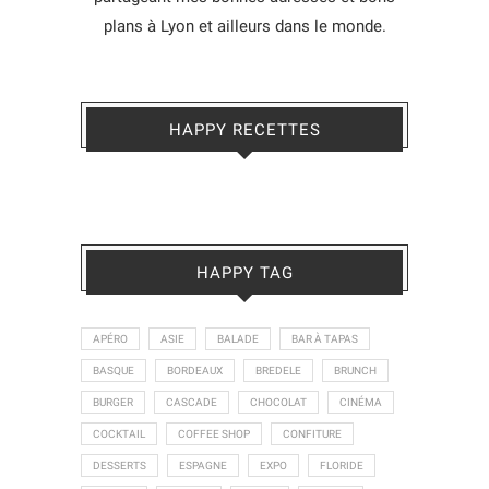
plans à Lyon et ailleurs dans le monde.
HAPPY RECETTES
HAPPY TAG
APÉRO
ASIE
BALADE
BAR À TAPAS
BASQUE
BORDEAUX
BREDELE
BRUNCH
BURGER
CASCADE
CHOCOLAT
CINÉMA
COCKTAIL
COFFEE SHOP
CONFITURE
DESSERTS
ESPAGNE
EXPO
FLORIDE