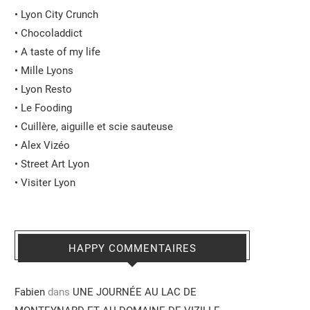
•
Lyon City Crunch
•
Chocoladdict
•
A taste of my life
•
Mille Lyons
•
Lyon Resto
•
Le Fooding
•
Cuillère, aiguille et scie sauteuse
•
Alex Vizéo
•
Street Art Lyon
•
Visiter Lyon
HAPPY COMMENTAIRES
Fabien
dans
UNE JOURNÉE AU LAC DE