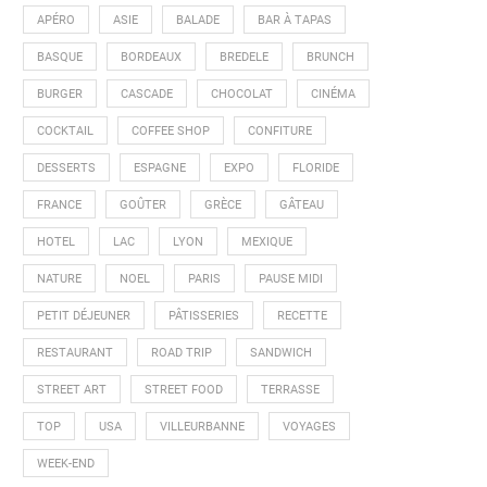
APÉRO
ASIE
BALADE
BAR À TAPAS
BASQUE
BORDEAUX
BREDELE
BRUNCH
BURGER
CASCADE
CHOCOLAT
CINÉMA
COCKTAIL
COFFEE SHOP
CONFITURE
DESSERTS
ESPAGNE
EXPO
FLORIDE
FRANCE
GOÛTER
GRÈCE
GÂTEAU
HOTEL
LAC
LYON
MEXIQUE
NATURE
NOEL
PARIS
PAUSE MIDI
PETIT DÉJEUNER
PÂTISSERIES
RECETTE
RESTAURANT
ROAD TRIP
SANDWICH
STREET ART
STREET FOOD
TERRASSE
TOP
USA
VILLEURBANNE
VOYAGES
WEEK-END