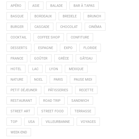
APÉRO
ASIE
BALADE
BAR À TAPAS
BASQUE
BORDEAUX
BREDELE
BRUNCH
BURGER
CASCADE
CHOCOLAT
CINÉMA
COCKTAIL
COFFEE SHOP
CONFITURE
DESSERTS
ESPAGNE
EXPO
FLORIDE
FRANCE
GOÛTER
GRÈCE
GÂTEAU
HOTEL
LAC
LYON
MEXIQUE
NATURE
NOEL
PARIS
PAUSE MIDI
PETIT DÉJEUNER
PÂTISSERIES
RECETTE
RESTAURANT
ROAD TRIP
SANDWICH
STREET ART
STREET FOOD
TERRASSE
TOP
USA
VILLEURBANNE
VOYAGES
WEEK-END